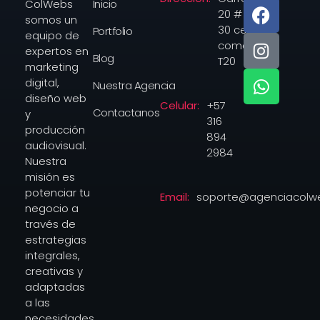
Inicio
ColWebs
20 # 14-
somos un
30 centro
Portfolio
equipo de
comercial
expertos en
Blog
T20
marketing
digital,
Nuestra Agencia
diseño web
Celular:
+57
Contactanos
y
316
producción
894
audiovisual.
2984
Nuestra
misión es
potenciar tu
Email:
soporte@agenciacolw
negocio a
través de
estrategias
integrales,
creativas y
adaptadas
a las
necesidades